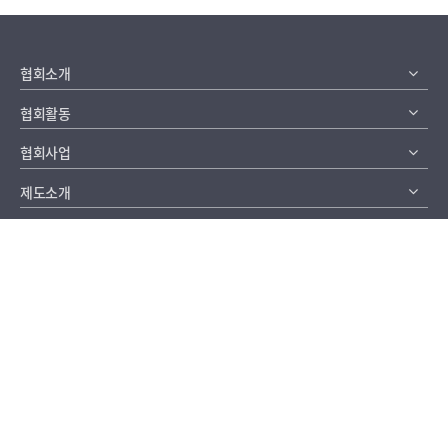
협회소개
협회활동
협회사업
제도소개
채용정보
알림마당
이메일무단수집거부
개인정보취급방침