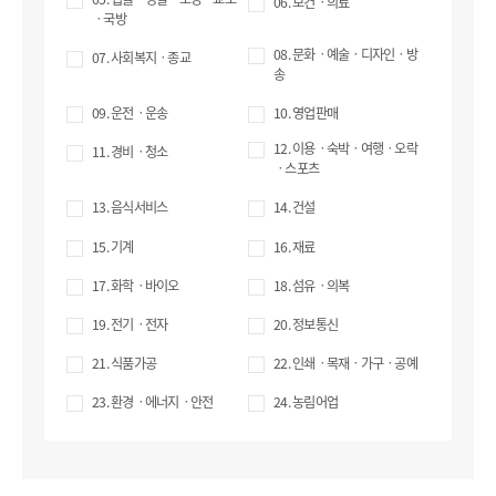
06. 보건ㆍ의료
ㆍ국방
08. 문화ㆍ예술ㆍ디자인ㆍ방
07. 사회복지ㆍ종교
송
09. 운전ㆍ운송
10. 영업판매
12. 이용ㆍ숙박ㆍ여행ㆍ오락
11. 경비ㆍ청소
ㆍ스포츠
13. 음식서비스
14. 건설
15. 기계
16. 재료
17. 화학ㆍ바이오
18. 섬유ㆍ의복
19. 전기ㆍ전자
20. 정보통신
21. 식품가공
22. 인쇄ㆍ목재ㆍ가구ㆍ공예
23. 환경ㆍ에너지ㆍ안전
24. 농림어업