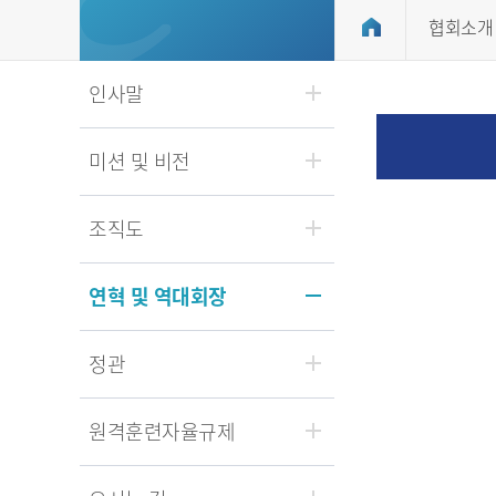
협회소개
인사말
미션 및 비전
조직도
연혁 및 역대회장
정관
원격훈련자율규제