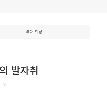
역대 회장
의 발자취
RY