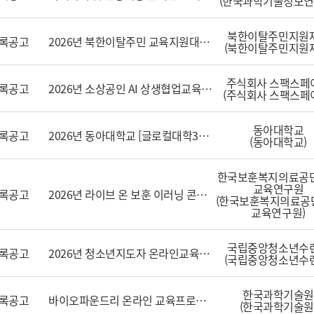
(한국과학기술정보연
북한이탈주민지원
록공고
2026년 북한이탈주민 교육지원대상자 온라인 법정교육 콘텐츠 개발
(북한이탈주민지원
주식회사 스팩스페
록공고
2026년 소상공인 AI 상생협업교육 콘텐츠 개발 및 운영 지원 용역 입찰공고
(주식회사 스팩스페
동아대학교
록공고
2026년 동아대학교 [글로컬대학30] AAU 플랫폼 온라인 교육 콘텐츠 개발 용역
(동아대학교)
한국보훈복지의료공
교육연구원
록공고
2026년 라이브 온 보훈 이러닝 콘텐츠 개발 및 LMS 운영 용역
(한국보훈복지의료공
교육연구원)
국립중앙청소년수
록공고
2026년 청소년지도자 온라인교육(이러닝) 콘텐츠 외부 제작 용역
(국립중앙청소년수
한국과학기술원
록공고
바이오파운드리 온라인 교육프로그램 개발 사업
(한국과학기술원