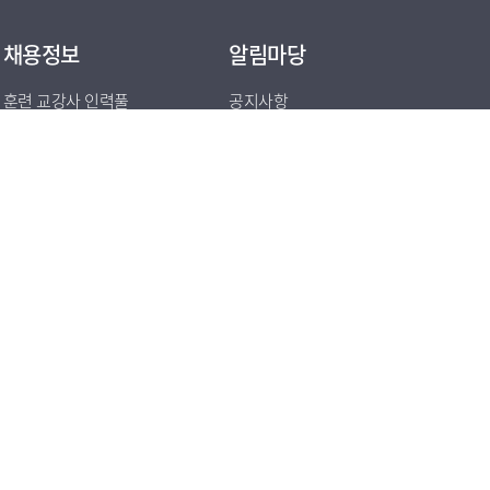
채용정보
알림마당
훈련 교강사 인력풀
공지사항
협회 소식
회원사 동향
사업 공고
자유게시판
뉴스레터