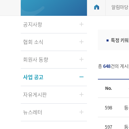
알림마당
공지사항
특정 키워
협회 소식
회원사 동향
총
648
건의 게시
사업 공고
No.
자유게시판
598
등
뉴스레터
597
등