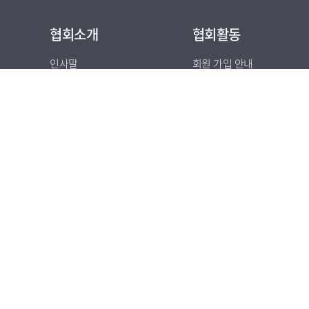
협회소개
협회활동
인사말
회원 가입 안내
미션 및 비전
회원사 소개
조직도
연혁 및 역대회장
정관
원격훈련자율규제
오시는 길
이메일무단수집거부