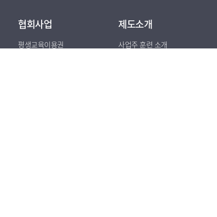
협회사업
제도소개
평생교육이용권
사업주 훈련 소개
기업교육컨설턴트
훈련기관 검색 및 문의
관련 법령
개인정보취급방침